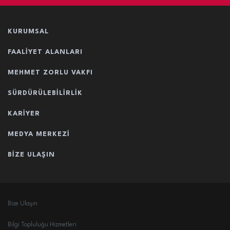
KURUMSAL
FAALIYET ALANLARI
MEHMET ZORLU VAKFI
SÜRDÜRÜLEBILIRLIK
KARIYER
MEDYA MERKEZI
BIZE ULAŞIN
Bize Ulaşın
Bilgi Topluluğu Hizmetleri