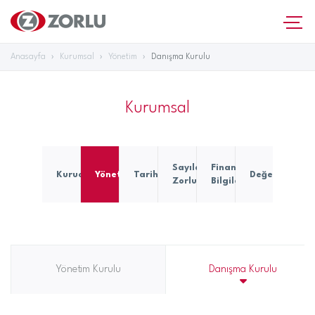
Anasayfa
Kurumsal
Yönetim
Danışma Kurulu
Kurumsal
Topl
Sayılarla
Finansal
Kurucumuz
Yönetim
Tarihçe
Değerlerimiz
Yatır
Zorlu
Bilgiler
Projel
Yönetim Kurulu
Danışma Kurulu